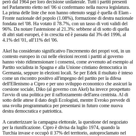
però dal 1964 per loro decisione unilaterale. Tutti i partiti presenti
nel Parlamento eletto nel '06 si confermano nella nuova legislatura.
La prima delle liste che non hanno ottenuto seggi è quella di Elam -
Fronte nazionale del popolo (1.08%), formazione di destra nazionale
fondata nel '08. Ha votato il 78.7%, con un tasso di voti validi del
96%. Da notare l'astensione al 21.3%: sebbene al di sotto di quella
di altri stati europei, è in crescita ed è passata dal 3% del 1996, al
4.1% del '01, all'11% del '06.
Akel ha considerato significativo l'incremento dei propri voti, in un
contesto europeo in cui nelle elezioni recenti i partiti al governo
hanno visto ridimensionare i consensi, come avvenuto ad esempio al
Partito socialista in Spagna e alla Unione cristiano democratica in
Germania, seppure in elezioni locali. Se per Edek il risultato è inteso
come un riscontro positivo all'impegno del partito per la difesa
dell'Ellenismo a Cipro e per uno sviluppo economico che assicuri la
coesione sociale, Diko (al governo con Akel) ha invece prospettato
l'avvio di una politica per il rafforzamento dell'area centrista. Al di
sotto delle attese il dato degli Ecologisti, mentre Evroko prevede di
una svolta programmatica per presentarsi in futuro come nuova
destra democratica e patriottica.
A caratterizzare la campagna elettorale, la questione del negoziato
per la riunificazione. Cipro è divisa da luglio 1974, quando la
Turchia invase e occupò il 37% del territorio, autoproclamato nel