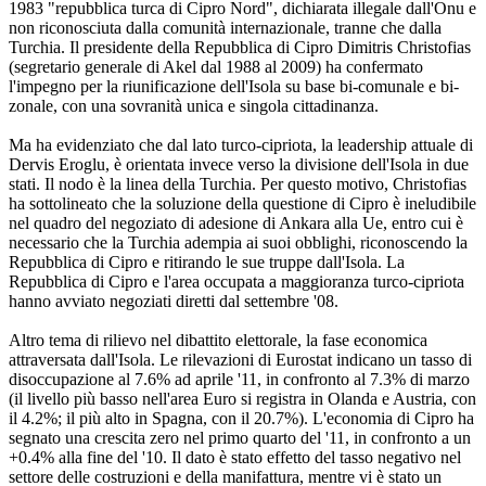
1983 "repubblica turca di Cipro Nord", dichiarata illegale dall'Onu e
non riconosciuta dalla comunità internazionale, tranne che dalla
Turchia. Il presidente della Repubblica di Cipro Dimitris Christofias
(segretario generale di Akel dal 1988 al 2009) ha confermato
l'impegno per la riunificazione dell'Isola su base bi-comunale e bi-
zonale, con una sovranità unica e singola cittadinanza.
Ma ha evidenziato che dal lato turco-cipriota, la leadership attuale di
Dervis Eroglu, è orientata invece verso la divisione dell'Isola in due
stati. Il nodo è la linea della Turchia. Per questo motivo, Christofias
ha sottolineato che la soluzione della questione di Cipro è ineludibile
nel quadro del negoziato di adesione di Ankara alla Ue, entro cui è
necessario che la Turchia adempia ai suoi obblighi, riconoscendo la
Repubblica di Cipro e ritirando le sue truppe dall'Isola. La
Repubblica di Cipro e l'area occupata a maggioranza turco-cipriota
hanno avviato negoziati diretti dal settembre '08.
Altro tema di rilievo nel dibattito elettorale, la fase economica
attraversata dall'Isola. Le rilevazioni di Eurostat indicano un tasso di
disoccupazione al 7.6% ad aprile '11, in confronto al 7.3% di marzo
(il livello più basso nell'area Euro si registra in Olanda e Austria, con
il 4.2%; il più alto in Spagna, con il 20.7%). L'economia di Cipro ha
segnato una crescita zero nel primo quarto del '11, in confronto a un
+0.4% alla fine del '10. Il dato è stato effetto del tasso negativo nel
settore delle costruzioni e della manifattura, mentre vi è stato un