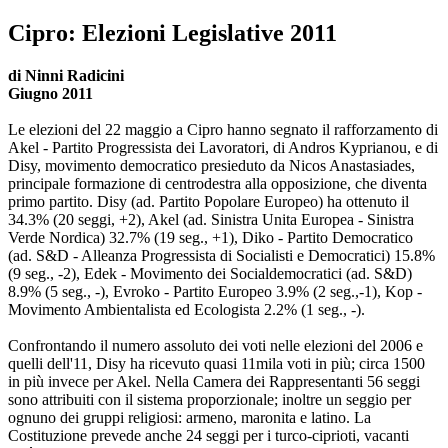
Cipro: Elezioni Legislative 2011
di Ninni Radicini
Giugno 2011
Le elezioni del 22 maggio a Cipro hanno segnato il rafforzamento di
Akel - Partito Progressista dei Lavoratori, di Andros Kyprianou, e di
Disy, movimento democratico presieduto da Nicos Anastasiades,
principale formazione di centrodestra alla opposizione, che diventa
primo partito. Disy (ad. Partito Popolare Europeo) ha ottenuto il
34.3% (20 seggi, +2), Akel (ad. Sinistra Unita Europea - Sinistra
Verde Nordica) 32.7% (19 seg., +1), Diko - Partito Democratico
(ad. S&D - Alleanza Progressista di Socialisti e Democratici) 15.8%
(9 seg., -2), Edek - Movimento dei Socialdemocratici (ad. S&D)
8.9% (5 seg., -), Evroko - Partito Europeo 3.9% (2 seg.,-1), Kop -
Movimento Ambientalista ed Ecologista 2.2% (1 seg., -).
Confrontando il numero assoluto dei voti nelle elezioni del 2006 e
quelli dell'11, Disy ha ricevuto quasi 11mila voti in più; circa 1500
in più invece per Akel. Nella Camera dei Rappresentanti 56 seggi
sono attribuiti con il sistema proporzionale; inoltre un seggio per
ognuno dei gruppi religiosi: armeno, maronita e latino. La
Costituzione prevede anche 24 seggi per i turco-ciprioti, vacanti