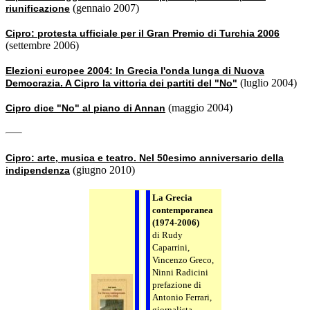
(gennaio 2007)
riunificazione
Cipro: protesta ufficiale per il Gran Premio di Turchia 2006
(settembre 2006)
Elezioni europee 2004: In Grecia l'onda lunga di Nuova
(luglio 2004)
Democrazia. A Cipro la vittoria dei partiti del "No"
(maggio 2004)
Cipro dice "No" al piano di Annan
Cipro: arte, musica e teatro. Nel 50esimo anniversario della
(giugno 2010)
indipendenza
La Grecia
contemporanea
(1974-2006)
di Rudy
Caparrini,
Vincenzo Greco,
Ninni Radicini
prefazione di
Antonio Ferrari,
giornalista,