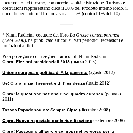
incremento nel turismo, commercio, sanità e istruzione. Turismo e
costruzioni rappresentano circa il 30% del Prodotto interno lordo, il
cui dato per l'intero '11 è previsto all'1.5% (contro l'1% del '10).
* Ninni Radicini, coautore del libro
La Grecia contemporanea
(1974-2006)
, ha pubblicato articoli su vari periodici, recensioni e
prefazioni a libri.
Puoi proseguire con i seguenti articoli di Ninni Radicini:
(marzo 2013)
Cipro: Elezioni presidenziali 2013
(agosto 2012)
Unione europea e politica di Allargamento
(luglio 2012)
Ue: Cipro inizia il semestre di Presidenza
(gennaio
Cipro: la questione nazionale nel quadro europeo
2011)
(dicembre 2008)
Tassos Papadopoulos: Sempre Cipro
(settembre 2008)
Cipro: Nuovo negoziato per la riunificazione
Cipro: Passaggio all'Euro e sviluppi nel percorso per la