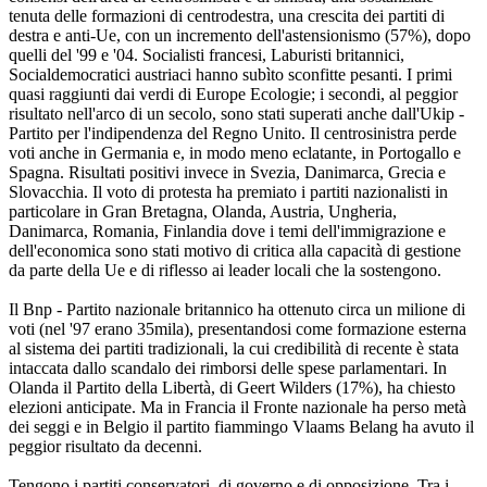
tenuta delle formazioni di centrodestra, una crescita dei partiti di
destra e anti-Ue, con un incremento dell'astensionismo (57%), dopo
quelli del '99 e '04. Socialisti francesi, Laburisti britannici,
Socialdemocratici austriaci hanno subìto sconfitte pesanti. I primi
quasi raggiunti dai verdi di Europe Ecologie; i secondi, al peggior
risultato nell'arco di un secolo, sono stati superati anche dall'Ukip -
Partito per l'indipendenza del Regno Unito. Il centrosinistra perde
voti anche in Germania e, in modo meno eclatante, in Portogallo e
Spagna. Risultati positivi invece in Svezia, Danimarca, Grecia e
Slovacchia. Il voto di protesta ha premiato i partiti nazionalisti in
particolare in Gran Bretagna, Olanda, Austria, Ungheria,
Danimarca, Romania, Finlandia dove i temi dell'immigrazione e
dell'economica sono stati motivo di critica alla capacità di gestione
da parte della Ue e di riflesso ai leader locali che la sostengono.
Il Bnp - Partito nazionale britannico ha ottenuto circa un milione di
voti (nel '97 erano 35mila), presentandosi come formazione esterna
al sistema dei partiti tradizionali, la cui credibilità di recente è stata
intaccata dallo scandalo dei rimborsi delle spese parlamentari. In
Olanda il Partito della Libertà, di Geert Wilders (17%), ha chiesto
elezioni anticipate. Ma in Francia il Fronte nazionale ha perso metà
dei seggi e in Belgio il partito fiammingo Vlaams Belang ha avuto il
peggior risultato da decenni.
Tengono i partiti conservatori, di governo e di opposizione. Tra i