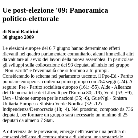
Ue post-elezione '09: Panoramica
politico-elettorale
di Ninni Radicini
30 giugno 2009
Le elezioni europee del 6-7 giugno hanno determinato effetti
rilevanti nel quadro parlamentare comunitario, alcuni immediati altri
da valutare all'avvio dei lavori della nuova assemblea. In particolare
gli sviluppi sulla collocazione dei 93 deputati all'inizio nel gruppo
"Non iscritti" e l'eventualità che si formino altri gruppi.
Considerando lo schema nel parlamento uscente, il Ppe-Ed - Partito
popolare europeo si conferma primo gruppo con 264 seggi (-24). A
seguire: Pse - Partito socialista europeo (161; -55), Alde - Alleanza
dei Democratici e dei Liberali per l'Europa 80; -19), Verdi (53; +9),
Uen - Unione europea per le nazioni (35; -6), Gue/Ngl - Sinistra
Unitaria Europea / Sinistra Verde Nordica (32; -12)
Indipendenza/Democrazia (18; -4). Nel prossimo, composto da 736
deputati, per formare un gruppo sarà necessario un minimo di 25
deputati da almeno 7 Stati.
A differenza delle previsioni, emerge nell'insieme una perdita di
consensi dell'area di centrosinistra e di sinistra, una sostanziale