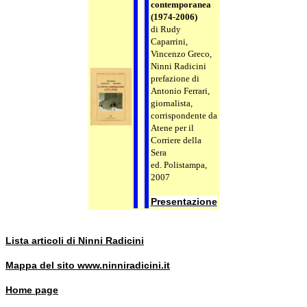
contemporanea
(1974-2006)
di Rudy
Caparrini,
Vincenzo Greco,
Ninni Radicini
prefazione di
Antonio Ferrari,
giornalista,
corrispondente da
Atene per il
Corriere della
Sera
ed. Polistampa,
2007
Presentazione
Lista articoli di Ninni Radicini
Mappa del sito www.ninniradicini.it
Home page