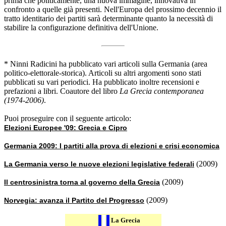
prima che politicamente, una nuova immagine, innovativa in
confronto a quelle già presenti. Nell'Europa del prossimo decennio il
tratto identitario dei partiti sarà determinante quanto la necessità di
stabilire la configurazione definitiva dell'Unione.
* Ninni Radicini ha pubblicato vari articoli sulla Germania (area
politico-elettorale-storica). Articoli su altri argomenti sono stati
pubblicati su vari periodici. Ha pubblicato inoltre recensioni e
prefazioni a libri. Coautore del libro
La Grecia contemporanea
(1974-2006)
.
Puoi proseguire con il seguente articolo:
Elezioni Europee '09: Grecia e Cipro
Germania 2009: I partiti alla prova di elezioni e crisi economica
(2009)
La Germania verso le nuove elezioni legislative federali
(2009)
Il centrosinistra torna al governo della Grecia
(2009)
Norvegia: avanza il Partito del Progresso
La Grecia