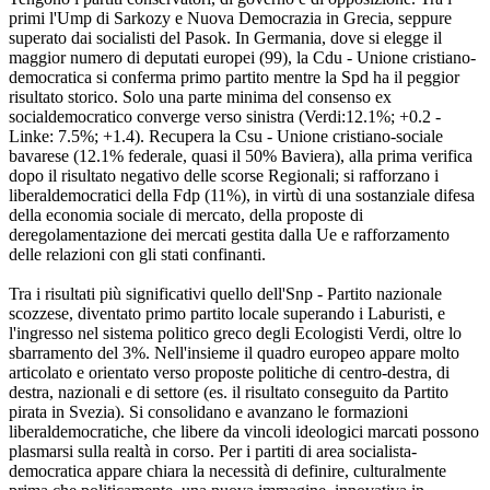
primi l'Ump di Sarkozy e Nuova Democrazia in Grecia, seppure
superato dai socialisti del Pasok. In Germania, dove si elegge il
maggior numero di deputati europei (99), la Cdu - Unione cristiano-
democratica si conferma primo partito mentre la Spd ha il peggior
risultato storico. Solo una parte minima del consenso ex
socialdemocratico converge verso sinistra (Verdi:12.1%; +0.2 -
Linke: 7.5%; +1.4). Recupera la Csu - Unione cristiano-sociale
bavarese (12.1% federale, quasi il 50% Baviera), alla prima verifica
dopo il risultato negativo delle scorse Regionali; si rafforzano i
liberaldemocratici della Fdp (11%), in virtù di una sostanziale difesa
della economia sociale di mercato, della proposte di
deregolamentazione dei mercati gestita dalla Ue e rafforzamento
delle relazioni con gli stati confinanti.
Tra i risultati più significativi quello dell'Snp - Partito nazionale
scozzese, diventato primo partito locale superando i Laburisti, e
l'ingresso nel sistema politico greco degli Ecologisti Verdi, oltre lo
sbarramento del 3%. Nell'insieme il quadro europeo appare molto
articolato e orientato verso proposte politiche di centro-destra, di
destra, nazionali e di settore (es. il risultato conseguito da Partito
pirata in Svezia). Si consolidano e avanzano le formazioni
liberaldemocratiche, che libere da vincoli ideologici marcati possono
plasmarsi sulla realtà in corso. Per i partiti di area socialista-
democratica appare chiara la necessità di definire, culturalmente