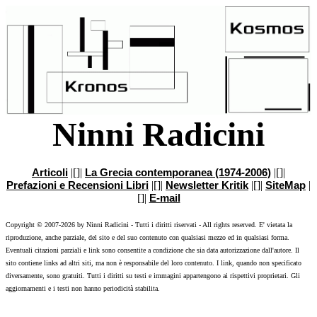
Ninni Radicini
Articoli
|[]|
La Grecia contemporanea (1974-2006)
|[]|
Prefazioni e Recensioni Libri
|[]|
Newsletter Kritik
|[]|
SiteMap
|
[]|
E-mail
Copyright © 2007-2026 by Ninni Radicini - Tutti i diritti riservati - All rights reserved. E' vietata la
riproduzione, anche parziale, del sito e del suo contenuto con qualsiasi mezzo ed in qualsiasi forma.
Eventuali citazioni parziali e link sono consentite a condizione che sia data autorizzazione dall'autore. Il
sito contiene links ad altri siti, ma non è responsabile del loro contenuto. I link, quando non specificato
diversamente, sono gratuiti. Tutti i diritti su testi e immagini appartengono ai rispettivi proprietari. Gli
aggiornamenti e i testi non hanno periodicità stabilita.