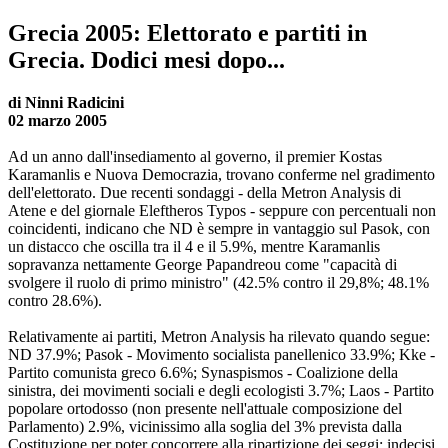
Grecia 2005: Elettorato e partiti in
Grecia. Dodici mesi dopo...
di Ninni Radicini
02 marzo 2005
Ad un anno dall'insediamento al governo, il premier Kostas
Karamanlis e Nuova Democrazia, trovano conferme nel gradimento
dell'elettorato. Due recenti sondaggi - della Metron Analysis di
Atene e del giornale Eleftheros Typos - seppure con percentuali non
coincidenti, indicano che ND è sempre in vantaggio sul Pasok, con
un distacco che oscilla tra il 4 e il 5.9%, mentre Karamanlis
sopravanza nettamente George Papandreou come "capacità di
svolgere il ruolo di primo ministro" (42.5% contro il 29,8%; 48.1%
contro 28.6%).
Relativamente ai partiti, Metron Analysis ha rilevato quando segue:
ND 37.9%; Pasok - Movimento socialista panellenico 33.9%; Kke -
Partito comunista greco 6.6%; Synaspismos - Coalizione della
sinistra, dei movimenti sociali e degli ecologisti 3.7%; Laos - Partito
popolare ortodosso (non presente nell'attuale composizione del
Parlamento) 2.9%, vicinissimo alla soglia del 3% prevista dalla
Costituzione per poter concorrere alla ripartizione dei seggi; indecisi