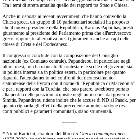
Tra i temi di stretta attualità quello dei rapporti tra Stato e Chiesa.
Anche in risposta ai recenti avvenimenti che hanno coinvolto la
Chiesa greca, un gruppo di 10 parlamentari socialisti ha proposto
che il nuovo presidente della Repubblica, Karolos Papoulias, presti
giuramento al presidente del Parlamento prima che all'arcivescovo
greco, oppure, in alternativa presti giuramento anche ai capi delle
chiese di Creta e del Dodecaneso.
Il congresso si conclude con la composizione del Consiglio
nazionale (ex Comitato centrale). Papandreou, in particolare negli
ultimi mesi, non ha mancato di contestare le scelte del governo, sia
in politica interna sia in politica estera, in particolare per quanto
riguarda l'atteggiamento nei confronti del riconoscimento
statunitense della Fyrom con il nome di "Repubblica di Macedonia"
e per i rapporti con la Turchia, che, suo parere, avrebbero portato
alla perdita delle posizioni acquisite negli anni scorsi dal governo
Simitis. Papandreou ritiene inoltre che le accuse di ND al Pasok, per
quanto riguarda gli effetti della precedente amministrazione (es.
conti pubblici e parametri comunitari), siano strumentali.
* Ninni Radicini, coautore del libro
La Grecia contemporanea