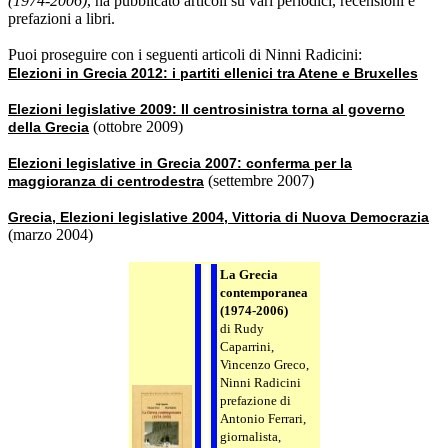
(1974-2006)
, ha pubblicato articoli su vari periodici, recensioni e
prefazioni a libri.
Puoi proseguire con i seguenti articoli di Ninni Radicini:
Elezioni in Grecia 2012: i partiti ellenici tra Atene e Bruxelles
Elezioni legislative 2009: Il centrosinistra torna al governo
(ottobre 2009)
della Grecia
Elezioni legislative in Grecia 2007: conferma per la
(settembre 2007)
maggioranza di centrodestra
Grecia, Elezioni legislative 2004, Vittoria di Nuova Democrazia
(marzo 2004)
La Grecia
contemporanea
(1974-2006)
di Rudy
Caparrini,
Vincenzo Greco,
Ninni Radicini
prefazione di
Antonio Ferrari,
giornalista,