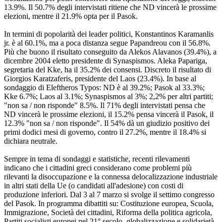
13.9%. Il 50.7% degli intervistati ritiene che ND vincerà le prossime
elezioni, mentre il 21.9% opta per il Pasok.
In termini di popolarità dei leader politici, Konstantinos Karamanlis
jr. è al 60.1%, ma a poca distanza segue Papandreou con il 56.8%.
Più che buono il risultato conseguito da Alekos Alavanos (39.4%), a
dicembre 2004 eletto presidente di Synaspismos. Aleka Papariga,
segretaria del Kke, ha il 35.2% dei consensi. Discreto il risultato di
Giorgios Karatzaferis, presidente del Laos (23.4%). In base al
sondaggio di Eleftheros Typos: ND è al 39.2%; Pasok al 33.3%;
Kke 6.7%; Laos al 3.1%; Synaspismos al 3%; 2,2% per altri partiti;
"non sa / non risponde" 8.5%. Il 71% degli intervistati pensa che
ND vincerà le prossime elezioni, il 15.2% pensa vincerà il Pasok, il
12.3% "non sa / non risponde". Il 54% dà un giudizio positivo dei
primi dodici mesi di governo, contro il 27.2%, mentre il 18.4% si
dichiara neutrale.
Sempre in tema di sondaggi e statistiche, recenti rilevamenti
indicano che i cittadini greci considerano come problemi più
rilevanti la disoccupazione e la connessa delocalizzazione industriale
in altri stati della Ue (o candidati all'adesione) con costi di
produzione inferiori. Dal 3 al 7 marzo si svolge il settimo congresso
del Pasok. In programma dibattiti su: Costituzione europea, Scuola,
Immigrazione, Società dei cittadini, Riforma della politica agricola,
Partiti socialisti europei nel 21° secolo, globalizzazione e solidarietà.