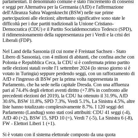
parlamentari. Il denominato comune è stato l'incremento di consensi
e seggi per Alternativa per la Germania (AfD) e l'affermazione
dell'Alleanza Sahra Wagenknecht (BSW) nelle sue prime
partecipazioni alle elezioni; altrettanto significative sono state le
difficoltà per i due partiti tradizionali la Unione Cristiano-
Democratica (CDU) e il Partito Socialdemocratico Tedesco (SPD),
il ridimensionamento della rappresentanza per i Verdi e la crisi dei
Liberali (FDP).
Nel Land della Sassonia (il cui nome è Freistaat Sachsen - Stato
Libero di Sassonia), con 4 milioni di abitanti, che confina anche con
Polonia e Repubblica Ceca, la CDU si è confermata primo partito
nelle elezioni statali svolte l'1 settembre 2024 (lo stesso giorno si è
votato in Turingia) seppure perdendo seggi, con un rafforzamento di
AfD e l'ingresso di BSW per la prima volta rappresentata in
Parlamento, che ha sede nella capitale Dresda. Con una affluenza
pari al 74.4% degli elettori aventi diritto (+7.8% in confronto alle
precedenti elezioni del 2019), la CDU ha ottenuto il 31.9%, AfD
30.6%, BSW 11.8%, SPD 7.3%, Verdi 5.1%, La Sinistra 4.5%, altre
liste hanno totalizzato complessivamente 8.7%. I 120 seggi del
Parlamento (Landtag) sono stati così attribuiti: CDU 41 seggi (-4),
AfD 40 (+2), BSW 15, SPD 10 (=), Verdi 7 (-5), La Sinistra 6 (-8),
FW - Elettori Liberi 1 (+1).
Si è votato con il sistema elettorale composto da una quota