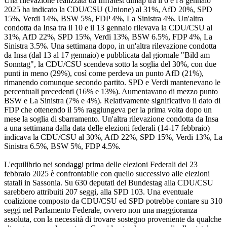
Una rilevazione realizzata da Infratest dimap tra il 6 e l'8 gennaio
2025 ha indicato la CDU/CSU (Unione) al 31%, AfD 20%, SPD
15%, Verdi 14%, BSW 5%, FDP 4%, La Sinistra 4%. Un'altra
condotta da Insa tra il 10 e il 13 gennaio rilevava la CDU/CSU al
31%, AfD 22%, SPD 15%, Verdi 13%, BSW 6.5%, FDP 4%, La
Sinistra 3.5%. Una settimana dopo, in un'altra rilevazione condotta
da Insa (dal 13 al 17 gennaio) e pubblicata dal giornale "Bild am
Sonntag", la CDU/CSU scendeva sotto la soglia del 30%, con due
punti in meno (29%), così come perdeva un punto AfD (21%),
rimanendo comunque secondo partito. SPD e Verdi mantenevano le
percentuali precedenti (16% e 13%). Aumentavano di mezzo punto
BSW e La Sinistra (7% e 4%). Relativamente significativo il dato di
FDP che ottenendo il 5% raggiungeva per la prima volta dopo un
mese la soglia di sbarramento. Un'altra rilevazione condotta da Insa
a una settimana dalla data delle elezioni federali (14-17 febbraio)
indicava la CDU/CSU al 30%, AfD 22%, SPD 15%, Verdi 13%, La
Sinistra 6.5%, BSW 5%, FDP 4.5%.
L'equilibrio nei sondaggi prima delle elezioni Federali del 23
febbraio 2025 è confrontabile con quello successivo alle elezioni
statali in Sassonia. Su 630 deputati del Bundestag alla CDU/CSU
sarebbero attribuiti 207 seggi, alla SPD 103. Una eventuale
coalizione composto da CDU/CSU ed SPD potrebbe contare su 310
seggi nel Parlamento Federale, ovvero non una maggioranza
assoluta, con la necessità di trovare sostegno proveniente da qualche