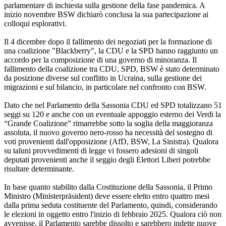
parlamentare di inchiesta sulla gestione della fase pandemica. A
inizio novembre BSW dichiarò conclusa la sua partecipazione ai
colloqui esplorativi.
Il 4 dicembre dopo il fallimento dei negoziati per la formazione di
una coalizione "Blackberry", la CDU e la SPD hanno raggiunto un
accordo per la composizione di una governo di minoranza. Il
fallimento della coalizione tra CDU, SPD, BSW è stato determinato
da posizione diverse sul conflitto in Ucraina, sulla gestione dei
migrazioni e sul bilancio, in particolare nel confronto con BSW.
Dato che nel Parlamento della Sassonia CDU ed SPD totalizzano 51
seggi su 120 e anche con un eventuale appoggio esterno dei Verdi la
“Grande Coalizione” rimarrebbe sotto la soglia della maggioranza
assoluta, il nuovo governo nero-rosso ha necessità del sostegno di
voti provenienti dall'opposizione (AfD, BSW, La Sinistra). Qualora
su taluni provvedimenti di legge vi fossero adesioni di singoli
deputati provenienti anche il seggio degli Elettori Liberi potrebbe
risultare determinante.
In base quanto stabilito dalla Costituzione della Sassonia, il Primo
Ministro (Ministerpräsident) deve essere eletto entro quattro mesi
dalla prima seduta costituente del Parlamento, quindi, considerando
le elezioni in oggetto entro l'inizio di febbraio 2025. Qualora ciò non
avvenisse, il Parlamento sarebbe dissolto e sarebbero indette nuove