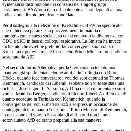
evidenzia la distribuzione dei consensi dei singoli gruppi
parlamentari. BSW non dato ufficialmente ai suoi deputati alcuna
indicazione di voto per alcun candidato.
Per il sostegno alla rielezione di Kretschmer, BSW ha specificato
che richiedeva garanzie su provvedimenti in materia di
immigrazione e spesa sociale, su cui si era avuto la divergenza con
CDU e SPD in fase di colloqui esplorativi. La Sinistra ha invece
dichiarato che avrebbe preferito far convergere i suoi voti su
Kretschmer per evitare che fosse eletto Primo Ministro un candidato
sostenuto da AfD.
Nel secondo turno Alternativa per la Germania ha tentato una
manovra già sperimentata cinque anni fa in Turingia con Björn
Höcke, quando fece convergere i voti dei suoi deputati su Thomas
Kemmerich, candidato dei Liberali, sebbene non vi fosse stata una
richiesta di sostegno. In Sassonia, AfD ha deciso di orientare i suoi
voti su Matthias Berger, candidato di Elettori Liberi. A differenza di
quanto accaduto in Turingia con Kemmerich, quando la
convergenza dei voti si materializzò a sorpresa in occasione del
conteggio, determinando l'elezione a Primo Ministro di Kemmerich,
in occasione del voto in Sassonia gli altri partiti non hanno
sottovalutato AfD ed erano preparati alla sua manovra.
Di conseguenza nel secondo turno di voto, sebbene fosse richiesta