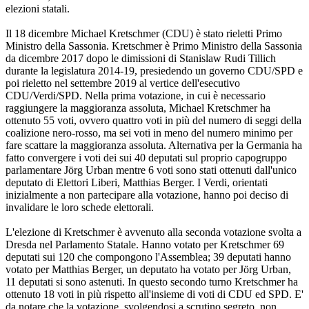
elezioni statali.
Il 18 dicembre Michael Kretschmer (CDU) è stato rieletti Primo
Ministro della Sassonia. Kretschmer è Primo Ministro della Sassonia
da dicembre 2017 dopo le dimissioni di Stanislaw Rudi Tillich
durante la legislatura 2014-19, presiedendo un governo CDU/SPD e
poi rieletto nel settembre 2019 al vertice dell'esecutivo
CDU/Verdi/SPD. Nella prima votazione, in cui è necessario
raggiungere la maggioranza assoluta, Michael Kretschmer ha
ottenuto 55 voti, ovvero quattro voti in più del numero di seggi della
coalizione nero-rosso, ma sei voti in meno del numero minimo per
fare scattare la maggioranza assoluta. Alternativa per la Germania ha
fatto convergere i voti dei sui 40 deputati sul proprio capogruppo
parlamentare Jörg Urban mentre 6 voti sono stati ottenuti dall'unico
deputato di Elettori Liberi, Matthias Berger. I Verdi, orientati
inizialmente a non partecipare alla votazione, hanno poi deciso di
invalidare le loro schede elettorali.
L'elezione di Kretschmer è avvenuto alla seconda votazione svolta a
Dresda nel Parlamento Statale. Hanno votato per Kretschmer 69
deputati sui 120 che compongono l'Assemblea; 39 deputati hanno
votato per Matthias Berger, un deputato ha votato per Jörg Urban,
11 deputati si sono astenuti. In questo secondo turno Kretschmer ha
ottenuto 18 voti in più rispetto all'insieme di voti di CDU ed SPD. E'
da notare che la votazione, svolgendosi a scrutino segreto, non