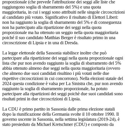
proporzionale (che prevede l'attribuzione dei seggi alle liste che
raggiungono soglia di sbarramento del 5%) e una quota
maggioritaria, in cui i seggi sono attribuiti nelle singole circoscrizioni
al candidato più votato. Significativo il risultato di Elettori Liberi:
non ha raggiunto la soglia di sbarramento del 5% e di conseguenza
non ha partecipato alla ripartizione dei seggi nella quota
proporzionale ma ha ottenuto un seggio nella quota maggioritaria
poiché il suo candidato Matthias Berger è risultato primo in una
circoscrizione di Lipsia e in una di Dresda.
La legge elettorale della Sassonia stabilisce inoltre che può
partecipare alla ripartizione dei seggi nella quota proporzionale ogni
lista che pur non avendo raggiunto la soglia di sbarramento del 5%
abbia ottenuto almeno due seggi nella quota maggioritaria (ovvero
che almeno due suoi candidati risultino i più votati nelle due
rispettive circoscrizioni in cui concorrono). Nella elezioni statale del
2024 questa condizione è valsa per La Sinistra che, pur non avendo
raggiunto la soglia di sbarramento proporzionale, ha potuto
partecipare alla ripartizioni dei seggi poichè due suoi candidati sono
risultati primi in due circoscrizioni di Lipsia.
La CDU è primo partito in Sassonia dalle prima elezione statali
dopo la riunificazione della Germania svolte il 10 ottobre 1990. Il
governo uscente in Sassonia, nella settima legislatura (2019-24), è
stato presieduto da Michael Kretschmer (CDU) e composto da