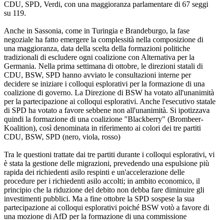
CDU, SPD, Verdi, con una maggioranza parlamentare di 67 seggi
su 119.
Anche in Sassonia, come in Turingia e Brandeburgo, la fase
negoziale ha fatto emergere la complessità nella composizione di
una maggioranza, data della scelta della formazioni politiche
tradizionali di escludere ogni coalizione con Alternativa per la
Germania. Nella prima settimana di ottobre, le direzioni statali di
CDU, BSW, SPD hanno avviato le consultazioni interne per
decidere se iniziare i colloqui esplorativi per la formazione di una
coalizione di governo. La Direzione di BSW ha votato all'unanimità
per la partecipazione ai colloqui esplorativi. Anche l'esecutivo statale
di SPD ha votato a favore sebbene non all'unanimità. Si ipotizzava
quindi la formazione di una coalizione "Blackberry" (Brombeer-
Koalition), così denominata in riferimento ai colori dei tre partiti
CDU, BSW, SPD (nero, viola, rosso)
Tra le questioni trattate dai tre partiti durante i colloqui esplorativi, vi
è stata la gestione delle migrazioni, prevedendo una espulsione più
rapida dei richiedenti asilo respinti e un'accelerazione delle
procedure per i richiedenti asilo accolti; in ambito economico, il
principio che la riduzione del debito non debba fare diminuire gli
investimenti pubblici. Ma a fine ottobre la SPD sospese la sua
partecipazione ai colloqui esplorativi poiché BSW votò a favore di
una mozione di AfD per la formazione di una commissione