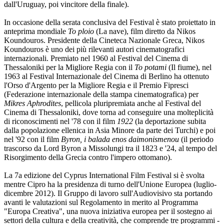
dall'Uruguay, poi vincitore della finale).
In occasione della serata conclusiva del Festival è stato proiettato in
anteprima mondiale
To ploio
(La nave), film diretto da Nikos
Koundouros. Presidente della Cineteca Nazionale Greca, Nikos
Koundouros è uno dei più rilevanti autori cinematografici
internazionali. Premiato nel 1960 al Festival del Cinema di
Thessaloniki per la Migliore Regia con il
To potami
(Il fiume), nel
1963 al Festival Internazionale del Cinema di Berlino ha ottenuto
l'Orso d'Argento per la Migliore Regia e il Premio Fipresci
(Federazione internazionale della stampa cinematografica) per
Mikres Aphrodites
, pellicola pluripremiata anche al Festival del
Cinema di Thessaloniki, dove torna ad conseguire una molteplicità
di riconoscimenti nel '78 con il film
1922
(la deportazione subita
dalla popolazione ellenica in Asia Minore da parte dei Turchi) e poi
nel '92 con il film
Byron, i balada enos daimonismenou
(il periodo
trascorso da Lord Byron a Missolungi tra il 1823 e '24, al tempo del
Risorgimento della Grecia contro l'impero ottomano).
La 7a edizione del Cyprus International Film Festival si è svolta
mentre Cipro ha la presidenza di turno dell'Unione Europea (luglio-
dicembre 2012). Il Gruppo di lavoro sull'Audiovisivo sta portando
avanti le valutazioni sul Regolamento in merito al Programma
"Europa Creativa", una nuova iniziativa europea per il sostegno ai
settori della cultura e della creatività, che comprende tre programmi -