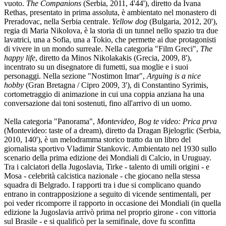
vuoto.
The Companions
(Serbia, 2011, 4'44'), diretto da Ivana
Rethas, presentato in prima assoluta, è ambientato nel monastero di
Preradovac, nella Serbia centrale.
Yellow dog
(Bulgaria, 2012, 20'),
regia di Maria Nikolova, è la storia di un tunnel nello spazio tra due
lavatrici, una a Sofia, una a Tokio, che permette ai due protagonisti
di vivere in un mondo surreale. Nella categoria "Film Greci",
The
happy life
, diretto da Minos Nikolakakis (Grecia, 2009, 8'),
incentrato su un disegnatore di fumetti, sua moglie e i suoi
personaggi. Nella sezione "Nostimon Imar",
Arguing is a nice
hobby
(Gran Bretagna / Cipro 2009, 3'), di Constantino Syrimis,
cortometraggio di animazione in cui una coppia anziana ha una
conversazione dai toni sostenuti, fino all'arrivo di un uomo.
Nella categoria "Panorama",
Montevideo, Bog te video: Prica prva
(Montevideo: taste of a dream), diretto da Dragan Bjelogrlic (Serbia,
2010, 140'), è un melodramma storico tratto da un libro del
giornalista sportivo Vladimir Stankovic. Ambientato nel 1930 sullo
scenario della prima edizione dei Mondiali di Calcio, in Uruguay.
Tra i calciatori della Jugoslavia, Tirke - talento di umili origini - e
Mosa - celebrità calcistica nazionale - che giocano nella stessa
squadra di Belgrado. I rapporti tra i due si complicano quando
entrano in contrapposizione a seguito di vicende sentimentali, per
poi veder ricomporre il rapporto in occasione dei Mondiali (in quella
edizione la Jugoslavia arrivò prima nel proprio girone - con vittoria
sul Brasile - e si qualificò per la semifinale, dove fu sconfitta