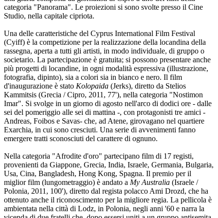
categoria "Panorama". Le proiezioni si sono svolte presso il Cine
Studio, nella capitale cipriota.
Una delle caratteristiche del Cyprus International Film Festival
(Cyiff) è la competizione per la realizzazione della locandina della
rassegna, aperta a tutti gli artisti, in modo individuale, di gruppo o
societario. La partecipazione è gratuita; si possono presentare anche
più progetti di locandine, in ogni modalità espressiva (illustrazione,
fotografia, dipinto), sia a colori sia in bianco e nero. Il film
d'inaugurazione è stato
Kolopaida
(Jerks), diretto da Stelios
Kammitsis (Grecia / Cipro, 2011, 77'), nella categoria "Nostimon
Imar". Si svolge in un giorno di agosto nell'arco di dodici ore - dalle
sei del pomeriggio alle sei di mattina -, con protagonisti tre amici -
Andreas, Foibos e Savas- che, ad Atene, girovagano nel quartiere
Exarchia, in cui sono cresciuti. Una serie di avvenimenti fanno
emergere tratti sconosciuti del carattere di ognuno.
Nella categoria "Afrodite d'oro" partecipano film di 17 registi,
provenienti da Giappone, Grecia, India, Israele, Germania, Bulgaria,
Usa, Cina, Bangladesh, Hong Kong, Spagna. Il premio per il
miglior film (lungometraggio) è andato a
My Australia
(Israele /
Polonia, 2011, 100'), diretto dal regista polacco Ami Drozd, che ha
ottenuto anche il riconoscimento per la migliore regia. La pellicola è
ambientata nella città di Lodz, in Polonia, negli anni '60 e narra la
vicenda di due fratelli che, dopo essersi uniti a un gruppo antisemita,