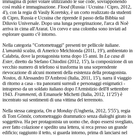
immagina di poter volare utilizzando le sue code, sovrapponendo
così realtà e immaginazione.
Flood
(Russia / Ucraina / Cipro, 2012,
4'), con la regia di Vasily Koretsky, è un corto realizzato da studenti
di Cipro, Russia e Ucraina che riprende il passo della Bibbia sul
Diluvio Universale. Dopo una lunga peregrinazione, l'arca di Noè
arriva in cima all'Ararat. Un corvo e una colomba sono inviati ad
esplorare quanto c'è intorno.
Nella categoria "Cortometraggi" presenti tre pellicole italiane.
L'umanità scalza
, di Americo Melchionda (2011, 19'), ambientato in
Calabria, dove la protagonista torna dopo 15 anni. In
La casa di
Ester
, diretto da Stefano Chiodini (2012, 15'), la composizione di un
vecchio numero di telefono si trasforma in una sorprendente
rievocazione di alcuni momenti della esistenza della protagonista.
Nostos
, di Alessandro D'Ambrosi (Italia, 2011, 15'), narra il viaggio
di ritorno a casa - tra panorami surreali e personaggi enigmatici -
intrapreso da un soldato italiano dopo l'Armistizio dell'8 settembre
1943.
Frammenti
, di Emanuele Michetti (Italia, 2012, 11'25') è
incentrato sui sentimenti di una vittima del terremoto.
Nella stessa categoria,
On a Monday
(Ungheria, 2012, 5'55'), regia
di Tom Gömör, cortometraggio drammatico senza dialoghi girato in
soggettiva. Ha per protagonista un uomo che, dopo essersi svegliato,
aver fatto colazione e spedito una lettera, si reca presso un grande
edificio; raggiunto il tetto, si guarda intorno, prima di lanciarsi nel