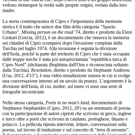
vedono riemergere la verità sulle proprie origini, svelata dalla loro
madre.
La storia contemporanea di Cipro e l'importanza della memoria
storica è il tratto che unisce due film della categoria "Spazio
Urbano".
Missing person on the road '74
, diretto e prodotto da Eleni
Giokari (Grecia, 2012), è un documentario che rinnova la memoria
sui cittadini di Cipro scomparsi dopo l'invasione compiuta dalla
Turchia nel luglio 1974. Alla invasione è seguita la divisione
dell'Isola, poichè la parte del territorio di Cipro che è stata occupata
dalle truppe turche è stata poi autoproclamata "repubblica turca di
Cipro Nord" (dichiarata illegittima dall'Onu e riconosciuta soltanto
dalla Turchia).
Resolution
, diretto e prodotto da Stephanie Andreou
(Usa, 2012, 4'15''), è una video-installazione sonora in cui si svolge
una conversazione intorno ad un tavolo da pranzo. L'argomento è la
divisione dell'Isola, di cui, inoltre, sul muro vi sono una serie di
fotografie incorniciate.
Nella stessa categoria,
Poets in no man's land
, documentario di
Stephanos Stephanides (Cipro, 2012, 20') su un seminario di poesia
con la partecipazione di autori ciprioti che scrivono in greco, inglese
e turco oltre a poeti che scrivono in catalano, portoghese, lituano e
polacco. La pellicola riporta interviste, letture, conversazioni sulla
poesia, sul lavoro di traduzione e sul concetto di "terra di nessuno".