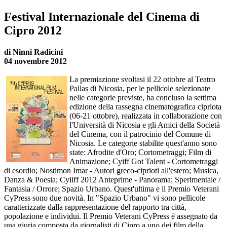
Festival Internazionale del Cinema di
Cipro 2012
di Ninni Radicini
04 novembre 2012
La premiazione svoltasi il 22 ottobre al Teatro
Pallas di Nicosia, per le pellicole selezionate
nelle categorie previste, ha concluso la settima
edizione della rassegna cinematografica cipriota
(06-21 ottobre), realizzata in collaborazione con
l'Università di Nicosia e gli Amici della Società
del Cinema, con il patrocinio del Comune di
Nicosia. Le categorie stabilite quest'anno sono
state: Afrodite d'Oro; Cortometraggi; Film di
Animazione; Cyiff Got Talent - Cortometraggi
di esordio; Nostimon Imar - Autori greco-ciprioti all'estero; Musica,
Danza & Poesia; Cyiiff 2012 Anteprime - Panorama; Sperimentale /
Fantasia / Orrore; Spazio Urbano. Quest'ultima e il Premio Veterani
CyPress sono due novità. In "Spazio Urbano" vi sono pellicole
caratterizzate dalla rappresentazione del rapporto tra città,
popolazione e individui. Il Premio Veterani CyPress è assegnato da
una giuria composta da giornalisti di Cipro a uno dei film della