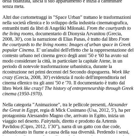
della fidanzata, lascia il suo appartamento e inizia a camminare
senza meta.
Altri due cortometraggi in "Space Urban" trattano le trasformazioni
nella società ellenica e lo sviluppo della industria cinematografica,
entrambi tratti da libri di Angeliki Milonaki.
From the courtyards to
the living rooms
, documentario di Dionysia Arvanitou (Grecia,
2008, 30'), con la narrazione di Elias Panas, è tratto dal libro
From
the courtyards to the living rooms: Images of urban space in Greek
popular Cinema
. E' un'analisi dell'effetto che la rappresentazione del
contesto urbano nel cinema greco degli anni '50 e '60 ha avuto sul
modo considerare la città, in particolare la capitale Atene, in un
periodo di notevole trasformazione urbanistica, durante la
ricostruzione nei primi decenni del Secondo dopoguerra.
Work like
crazy
(Grecia, 2008, 30') evidenzia il ruolo dell'imprenditoria nel
cinema ellenico tra gli anni '50 e '70. Il documentario è tratto dal
libro
Work like crazy! The history of entrepreneurship through Greek
cinema (1950-1970)
.
Nella categoria "Animazione", tra le pellicole presenti,
Alexander
the Great in Egypt
, regia di Mick Cusimano (Usa, 2012, 5'), ha per
protagonista Alessandro Magno che, arrivato in Egitto, inizia un
viaggio nel deserto.
Fairytails
, diretto e prodotto da Artemis
Pavlidou (Cipro, 2012, 1'30''), narra di un gatto con due code,
abbandonato in fiume a causa della sua diversità. Perdendo i sensi,