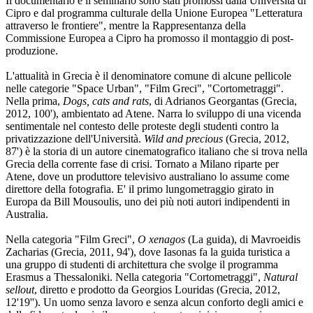
Il documentario e il seminario sono stati promossi dalla Università di
Cipro e dal programma culturale della Unione Europea "Letteratura
attraverso le frontiere", mentre la Rappresentanza della
Commissione Europea a Cipro ha promosso il montaggio di post-
produzione.
L'attualità in Grecia è il denominatore comune di alcune pellicole
nelle categorie "Space Urban", "Film Greci", "Cortometraggi".
Nella prima,
Dogs, cats and rats
, di Adrianos Georgantas (Grecia,
2012, 100'), ambientato ad Atene. Narra lo sviluppo di una vicenda
sentimentale nel contesto delle proteste degli studenti contro la
privatizzazione dell'Università.
Wild and precious
(Grecia, 2012,
87') è la storia di un autore cinematografico italiano che si trova nella
Grecia della corrente fase di crisi. Tornato a Milano riparte per
Atene, dove un produttore televisivo australiano lo assume come
direttore della fotografia. E' il primo lungometraggio girato in
Europa da Bill Mousoulis, uno dei più noti autori indipendenti in
Australia.
Nella categoria "Film Greci",
O xenagos
(La guida), di Mavroeidis
Zacharias (Grecia, 2011, 94'), dove Iasonas fa la guida turistica a
una gruppo di studenti di architettura che svolge il programma
Erasmus a Thessaloniki. Nella categoria "Cortometraggi",
Natural
sellout
, diretto e prodotto da Georgios Louridas (Grecia, 2012,
12'19''). Un uomo senza lavoro e senza alcun conforto degli amici e