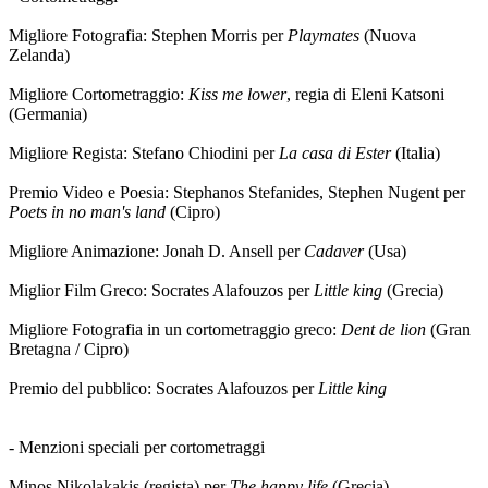
Migliore Fotografia: Stephen Morris per
Playmates
(Nuova
Zelanda)
Migliore Cortometraggio:
Kiss me lower
, regia di Eleni Katsoni
(Germania)
Migliore Regista: Stefano Chiodini per
La casa di Ester
(Italia)
Premio Video e Poesia: Stephanos Stefanides, Stephen Nugent per
Poets in no man's land
(Cipro)
Migliore Animazione: Jonah D. Ansell per
Cadaver
(Usa)
Miglior Film Greco: Socrates Alafouzos per
Little king
(Grecia)
Migliore Fotografia in un cortometraggio greco:
Dent de lion
(Gran
Bretagna / Cipro)
Premio del pubblico: Socrates Alafouzos per
Little king
- Menzioni speciali per cortometraggi
Minos Nikolakakis (regista) per
The happy life
(Grecia)